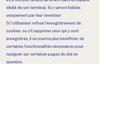
être stockés temporairement dans un espace
dédié de son terminal. Ils y seront lisibles
uniquement par leur émetteur.
Si l’utilisateur refuse l'enregistrement de
cookies, ou s’il supprime ceux qui y sont
enregistrés, il ne pourra plus bénéficier de
certaines fonctionnalités nécessaires pour
naviguer sur certaines pages du site en
question.
DROIT D’ACCES ET D’OPPOSITION
Conformément à la loi française Informatique
et Libertés du 6 janvier 1978 modifiée, vous
pouvez exercer les droits notamment
d’opposition et d’accès sur les données vous
concernant en contactant R.DI MARE :
Par courrier à l’adresse suivante : R. DI MARE,
Protection des données, 33 avenue Théophile